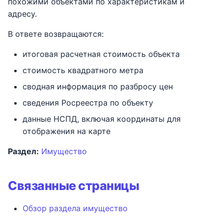
Пример запроса
похожими объектами по характеристикам и
и
Банкротство физлица
ФССП по ИНН юрлица
РВП (бланк)
адресу.
(Федресурс)
Пример ответа
я
В ответе возвращаются:
Залоги юрлица
Разрешение на работу
п
Блокировка счета
Где находится итоговая
итоговая расчетная стоимость объекта
физлица (ФНС)
Комплексная проверка
оценка
Реестр контролируемых
о
стоимость квадратного метра
компании по ИНН
лиц (RKL)
и
ЕГРИП / статус ИП
Сводная информация по
сводная информация по разбросу цен
разбросу цен
с
сведения Росреестра по объекту
Терроризм / ОМУ
к
данные НСПД, включая координаты для
Данные Росреестра в
Розыск МВД
отображения на карте
а
ответе
Раздел:
Имущество
Иноагенты Минюст
Данные НСПД и карта
Налоговая
AI Summary
Связанные страницы
задолженность по ИНН
Обзор раздела имущество
Статус электронной