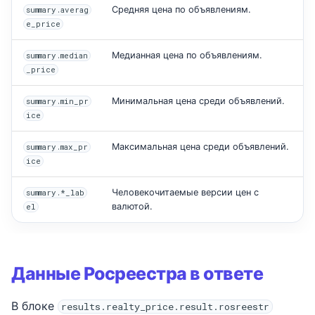
Средняя цена по объявлениям.
summary.averag
e_price
Медианная цена по объявлениям.
summary.median
_price
Минимальная цена среди объявлений.
summary.min_pr
ice
Максимальная цена среди объявлений.
summary.max_pr
ice
Человекочитаемые версии цен с
summary.*_lab
валютой.
el
Данные Росреестра в ответе
В блоке
results.realty_price.result.rosreestr