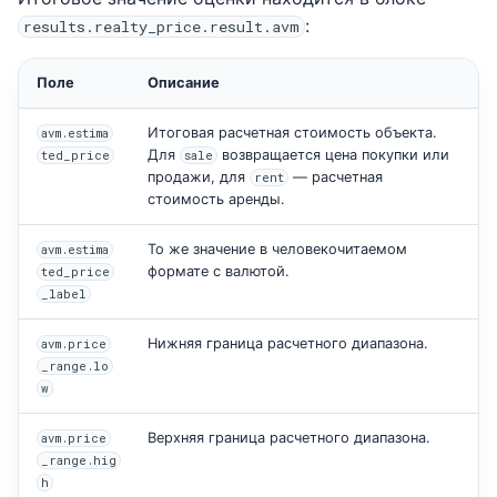
:
results.realty_price.result.avm
Поле
Описание
Итоговая расчетная стоимость объекта.
avm.estima
Для
возвращается цена покупки или
ted_price
sale
продажи, для
— расчетная
rent
стоимость аренды.
То же значение в человекочитаемом
avm.estima
формате с валютой.
ted_price
_label
Нижняя граница расчетного диапазона.
avm.price
_range.lo
w
Верхняя граница расчетного диапазона.
avm.price
_range.hig
h