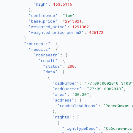
"high"
:
16355116
},
"confidence"
:
"low"
,
"base_price"
:
12913021
,
"weighted_price"
:
12913021
,
"weighted_price_per_m2"
:
426172
},
"rosreestr"
:
{
"results"
:
{
"rosreestr"
:
{
"result"
:
{
"status"
:
200
,
"data"
:
[
{
"cadNumber"
:
"77:09:0002010:3108
"cadQuarter"
:
"77:09:0002010"
,
"area"
:
"30.30"
,
"address"
:
{
"readableAddress"
:
"Российская 
},
"rights"
:
[
{
"rightTypeDesc"
:
"Собственнос