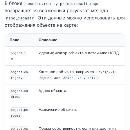
В блоке
results.realty_price.result.nspd
возвращается вложенный результат метода
. Эти данные можно использовать для
nspd_cadastr
отображения объекта на карте:
Поле
Описание
Идентификатор объекта в источнике НСПД.
object.i
d
Категория объекта, например
,
object.ca
Помещения
или
.
tegory
Здания
Земельные участки
Адрес объекта.
object.ad
dress
Назначение объекта.
object.pu
rpose
Форма собственности, если она доступна.
object.ow