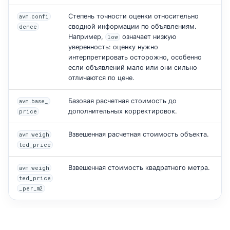
Степень точности оценки относительно
avm.confi
сводной информации по объявлениям.
dence
Например,
означает низкую
low
уверенность: оценку нужно
интерпретировать осторожно, особенно
если объявлений мало или они сильно
отличаются по цене.
Базовая расчетная стоимость до
avm.base_
дополнительных корректировок.
price
Взвешенная расчетная стоимость объекта.
avm.weigh
ted_price
Взвешенная стоимость квадратного метра.
avm.weigh
ted_price
_per_m2