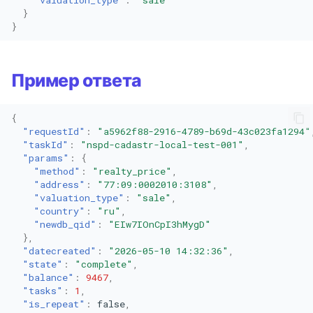
}
}
Пример ответа
{
"requestId"
:
"a5962f88-2916-4789-b69d-43c023fa1294"
"taskId"
:
"nspd-cadastr-local-test-001"
,
"params"
:
{
"method"
:
"realty_price"
,
"address"
:
"77:09:0002010:3108"
,
"valuation_type"
:
"sale"
,
"country"
:
"ru"
,
"newdb_qid"
:
"EIw7IOnCpI3hMygD"
},
"datecreated"
:
"2026-05-10 14:32:36"
,
"state"
:
"complete"
,
"balance"
:
9467
,
"tasks"
:
1
,
"is_repeat"
:
false
,