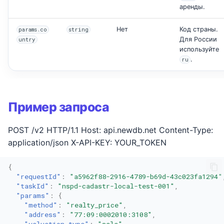
аренды.
Нет
Код страны.
params.co
string
Для России
untry
используйте
.
ru
Пример запроса
POST /v2 HTTP/1.1 Host: api.newdb.net Content-Type:
application/json X-API-KEY: YOUR_TOKEN
{
"requestId"
:
"a5962f88-2916-4789-b69d-43c023fa1294"
"taskId"
:
"nspd-cadastr-local-test-001"
,
"params"
:
{
"method"
:
"realty_price"
,
"address"
:
"77:09:0002010:3108"
,
"valuation_type"
:
"sale"