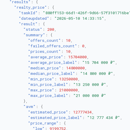
"results"
:
{
"realty_price"
:
{
"taskId"
:
"880ff153-66d1-426f-9d66-57f3101716be
"dateupdated"
:
"2026-05-10 14:33:15"
,
"result"
:
{
"status"
:
200
,
"summary"
:
{
"offers_count"
:
10
,
"failed_offers_count"
:
0
,
"prices_count"
:
10
,
"average_price"
:
15704000
,
"average_price_label"
:
"15 704 000 ₽"
,
"median_price"
:
14800000
,
"median_price_label"
:
"14 800 000 ₽"
,
"min_price"
:
13250000
,
"min_price_label"
:
"13 250 000 ₽"
,
"max_price"
:
21000000
,
"max_price_label"
:
"21 000 000 ₽"
},
"avm"
:
{
"estimated_price"
:
12777434
,
"estimated_price_label"
:
"12 777 434 ₽"
,
"price_range"
:
{
"low"
:
9199752
,