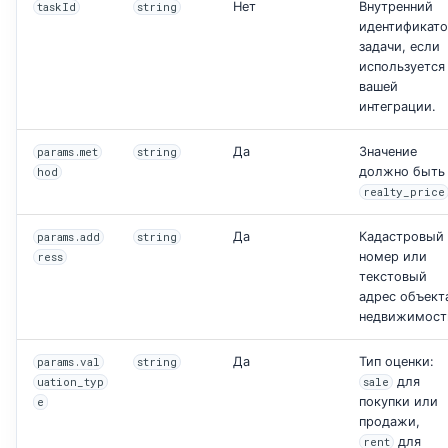
Нет
Внутренний
taskId
string
идентификат
задачи, если
используется
вашей
интеграции.
Да
Значение
params.met
string
должно быть
hod
realty_price
Да
Кадастровый
params.add
string
номер или
ress
текстовый
адрес объект
недвижимост
Да
Тип оценки:
params.val
string
для
uation_typ
sale
покупки или
e
продажи,
для
rent