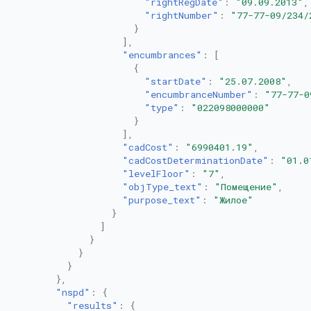
"rightRegDate"
:
"09.09.2013"
,
"rightNumber"
:
"77-77-09/234/
}
],
"encumbrances"
:
[
{
"startDate"
:
"25.07.2008"
,
"encumbranceNumber"
:
"77-77-0
"type"
:
"022098000000"
}
],
"cadCost"
:
"6990401.19"
,
"cadCostDeterminationDate"
:
"01.0
"levelFloor"
:
"7"
,
"objType_text"
:
"Помещение"
,
"purpose_text"
:
"Жилое"
}
]
}
}
}
},
"nspd"
:
{
"results"
:
{