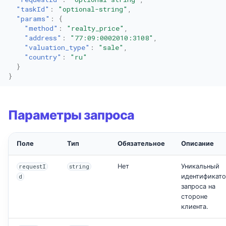
"taskId"
:
"optional-string"
,
"params"
:
{
"method"
:
"realty_price"
,
"address"
:
"77:09:0002010:3108"
,
"valuation_type"
:
"sale"
,
"country"
:
"ru"
}
}
Параметры запроса
Поле
Тип
Обязательное
Описание
Нет
Уникальный
requestI
string
идентификат
d
запроса на
стороне
клиента.