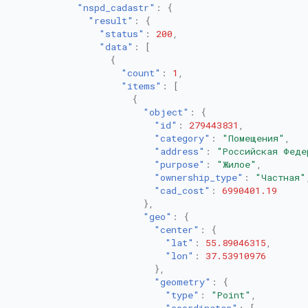
"nspd_cadastr"
:
{
"result"
:
{
"status"
:
200
,
"data"
:
[
{
"count"
:
1
,
"items"
:
[
{
"object"
:
{
"id"
:
279443831
,
"category"
:
"Помещения"
,
"address"
:
"Российская Феде
"purpose"
:
"Жилое"
,
"ownership_type"
:
"Частная"
"cad_cost"
:
6990401.19
},
"geo"
:
{
"center"
:
{
"lat"
:
55.89046315
,
"lon"
:
37.53910976
},
"geometry"
:
{
"type"
:
"Point"
,
"coordinates"
:
[