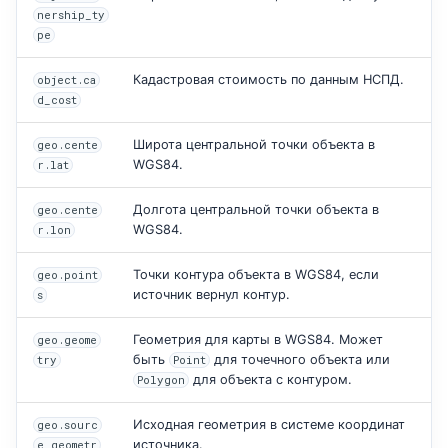
nership_ty
pe
Кадастровая стоимость по данным НСПД.
object.ca
d_cost
Широта центральной точки объекта в
geo.cente
WGS84.
r.lat
Долгота центральной точки объекта в
geo.cente
WGS84.
r.lon
Точки контура объекта в WGS84, если
geo.point
источник вернул контур.
s
Геометрия для карты в WGS84. Может
geo.geome
быть
для точечного объекта или
try
Point
для объекта с контуром.
Polygon
Исходная геометрия в системе координат
geo.sourc
источника.
e_geometr