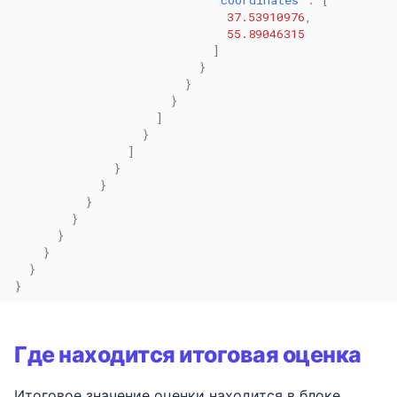
37.53910976
,
55.89046315
]
}
}
}
]
}
]
}
}
}
}
}
}
}
}
Где находится итоговая оценка
Итоговое значение оценки находится в блоке