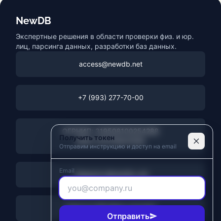
NewDB
Экспертные решения в области проверки физ. и юр.
лиц, парсинга данных, разработки баз данных.
access@newdb.net
+7 (993) 277-70-00
ОГРНИП: 319508100254288
Получить токен
ИНН: 272116001938
Отправим инструкцию и доступ на email
Email
Telegram @newdb_net
Новости API @api_proverki
Отправить