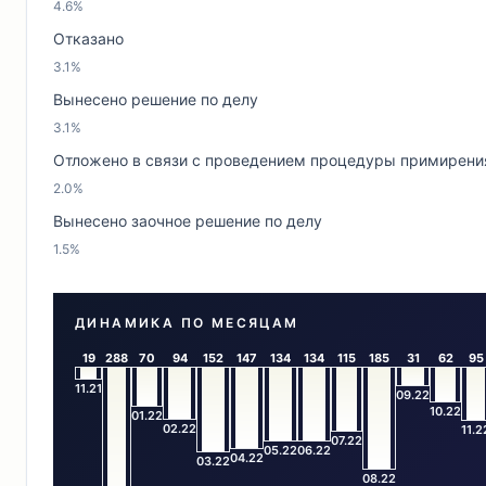
4.6%
Отказано
3.1%
Вынесено решение по делу
3.1%
Отложено в связи с проведением процедуры примирени
2.0%
Вынесено заочное решение по делу
1.5%
ДИНАМИКА ПО МЕСЯЦАМ
19
288
70
94
152
147
134
134
115
185
31
62
95
11.21
09.22
10.22
01.22
02.22
11.2
07.22
05.22
06.22
04.22
03.22
08.22