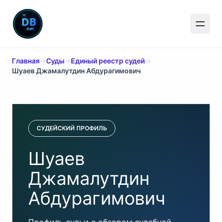
Главная
→
Суды
→
Единый реестр судей
→
Шуаев Джамалутдин Абдурагимович
СУДЕЙСКИЙ ПРОФИЛЬ
Шуаев
Джамалутдин
Абдурагимович