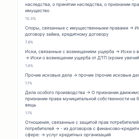
наследства, о принятии наследства, о признании пр
имущество
10.3%
Споры, связанные с имущественными правами → Ис
договору займа, кредитному договору
7.6%
Иски, связанные с возмещением ущерба → Иски о 
→ Иски о возмещении ущерба от ДТП (кроме увечий
1.4%
Прочие исковые дела → прочие (прочие исковые де
1.1%
Дела особого производства → О признании движимо
признании права муниципальной собственности на
вещь
1.1%
Отношения, связанные с защитой прав потребителей
потребителей → - из договоров с финансово-креди
сфере: → услуг кредитных организаций