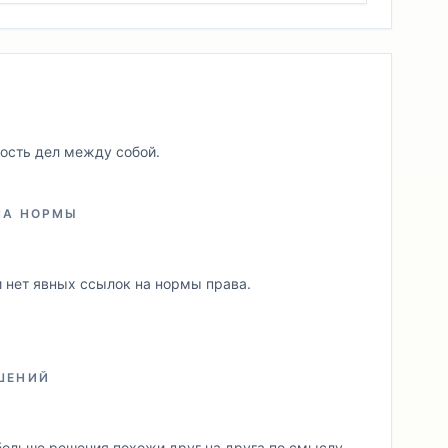
мость дел между собой.
НА НОРМЫ
ти нет явных ссылок на нормы права.
ШЕНИЙ
больше решения похожи друг на друга по смыслу.