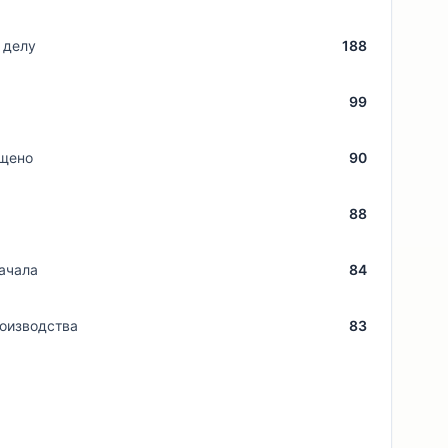
 делу
188
99
ащено
90
88
начала
84
оизводства
83