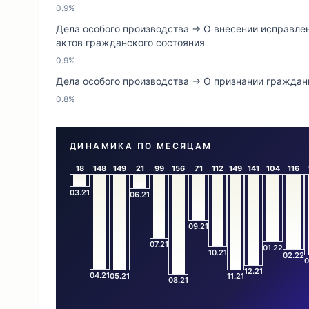
0.9%
Дела особого производства → О внесении исправлен
актов гражданского состояния
0.9%
Дела особого производства → О признании гражда
0.8%
ДИНАМИКА ПО МЕСЯЦАМ
18
148
149
21
99
156
71
112
149
141
104
116
03.21
06.21
09.21
07.21
01.22
10.21
02.22
0
12.21
04.21
05.21
11.21
08.21