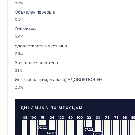
8.2%
Объявлен перерыв
5.0%
Отложено
3.6%
Удовлетворено частично
2.9%
Заседание отложено
2.1%
Иск (заявление, жалоба) УДОВЛЕТВОРЕН
2.0%
ДИНАМИКА ПО МЕСЯЦАМ
88
100
15
34
123
69
100
22
38
73
75
98
8
02.22
07.22
03.22
08.22