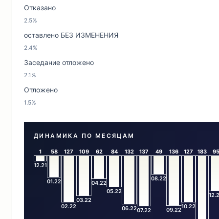
Отказано
2.5%
оставлено БЕЗ ИЗМЕНЕНИЯ
2.4%
Заседание отложено
2.1%
Отложено
1.5%
ДИНАМИКА ПО МЕСЯЦАМ
1
58
127
109
62
84
132
137
49
136
127
183
9
12.21
08.22
01.22
04.22
05.22
12.
03.22
02.22
10.22
06.22
09.22
07.22