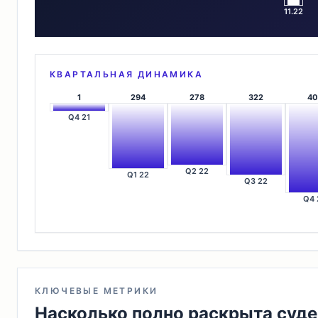
11.22
КВАРТАЛЬНАЯ ДИНАМИКА
1
294
278
322
40
Q4 21
Q2 22
Q1 22
Q3 22
Q4 
КЛЮЧЕВЫЕ МЕТРИКИ
Насколько полно раскрыта суде