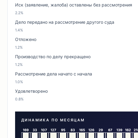
Иск (заявление, жалоба) оставлены без рассмотрения
2.2%
Дело передано на рассмотрение другого суда
1.4%
Отложено
1.2%
Производство по делу прекращено
1.2%
Рассмотрение дела начато с начала
1.0%
Удовлетворено
0.8%
ДИНАМИКА ПО МЕСЯЦАМ
169
33
107
127
95
83
165
126
29
67
139
162
21